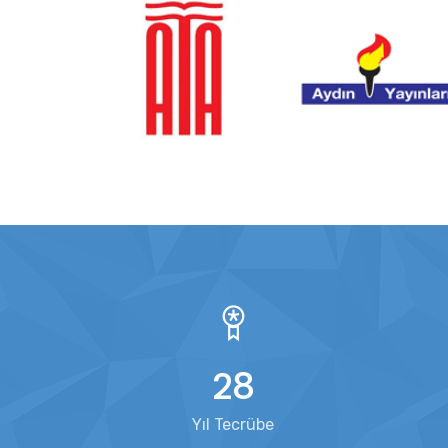
28
Yıl Tecrübe