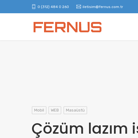
0 (312) 484 0 260
iletisim@fernus.com.tr
Mobil
WEB
Masaüstü
Çözüm lazım is