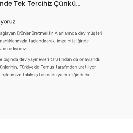
rinde Tek Tercihiz Çünkü…
uyoruz
sağlayan ürünler üretmektir. Alanlarında dev müşteri
zmanlıklarımızla taçlandırarak, imza niteliğinde
evam ediyoruz.
ye dışında dev yayınevleri tarafından da onaylandı.
nlerinin, Türkiye'de Fernus tarafından üretiliyor
ojilerimize takılmış bir madalya niteliğindedir.