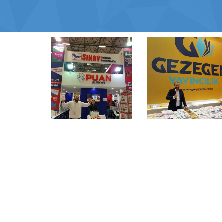
Fernus Bilişim Teknolojileri
Via Twins Plaza
10-B Kat 16
No: 116 Söğütözü