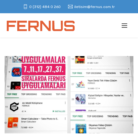
0 (312) 484 0 260
iletisim@fernus.com.tr