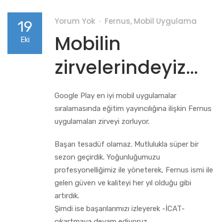
Yorum Yok
Fernus
,
Mobil Uygulama
19
Mobilin
Eki
zirvelerindeyiz…
Google Play en iyi mobil uygulamalar
sıralamasında eğitim yayıncılığına ilişkin Fernus
uygulamaları zirveyi zorluyor.
Başarı tesadüf olamaz. Mutlulukla süper bir
sezon geçirdik. Yoğunluğumuzu
profesyonelliğimiz ile yöneterek, Fernus ismi ile
gelen güven ve kaliteyi her yıl olduğu gibi
artırdık.
Şimdi ise başarılarımızı izleyerek -İCAT-
çıkartmaya devam ediyoruz…