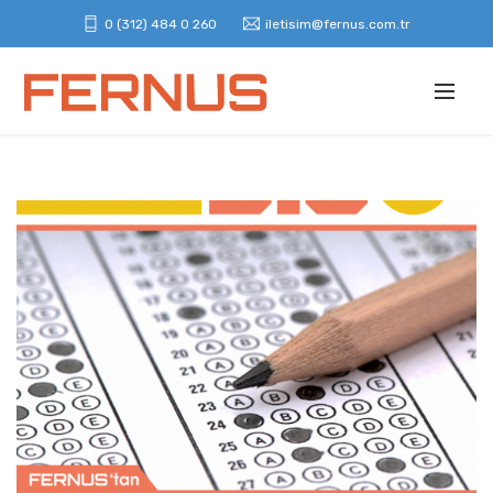
0 (312) 484 0 260
iletisim@fernus.com.tr