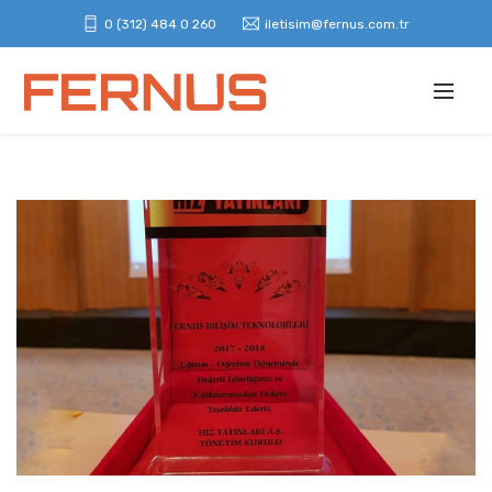
0 (312) 484 0 260
iletisim@fernus.com.tr